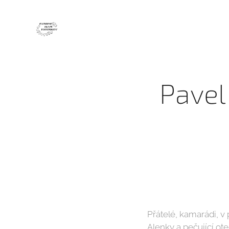
Pavel 
Přátelé, kamarádi, v 
Alenky a pečující ot