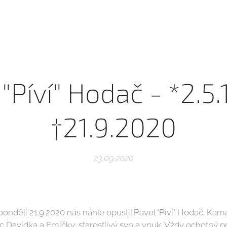
"Píví" Hodač - *2.5
†21.9.2020
23.09.2020
pondělí 21.9.2020 nás náhle opustil Pavel "Píví" Hodač. Kam
ec Davídka a Emičky, starostlivý syn a vnuk. Vždy ochotný 