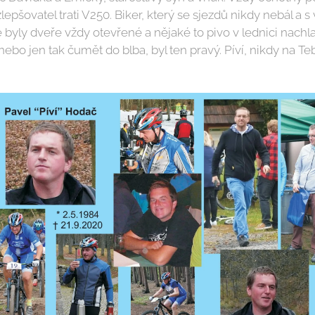
lepšovatel trati V250. Biker, který se sjezdů nikdy nebál a s
byly dveře vždy otevřené a nějaké to pivo v lednici nachlaz
nebo jen tak čumět do blba, byl ten pravý. Píví, nikdy n