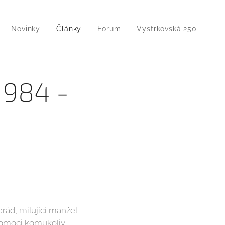
Novinky
Články
Forum
Vystrkovská 250
.1984 -
arád, milující manžel
pomoci komukoliv.